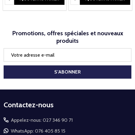
Promotions, offres spéciales et nouveaux
produits
Adresse
e-
mail
S’ABONNER
Début
Contactez-nous
du
Appelez-nous: 027 346 90 71
pied
de
WhatsApp: 076 405 85 15