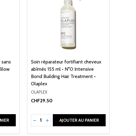
 sans
Soin réparateur fortifiant cheveux
 Blow
abîmés 155 ml • N°0 Intensive
Bond Building Hair Treatment •
Olaplex
OLAPLEX
CHF29.50
Quantité:
DE UNDEFINED
ANTITÉ DE UNDEFINED
RÉDUIRE LA QUANTITÉ DE UNDEFINED
AUGMENTER LA QUANTITÉ DE UNDEFI
NIER
AJOUTER AU PANIER