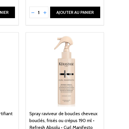
Quantité:
DE UNDEFINED
ANTITÉ DE UNDEFINED
RÉDUIRE LA QUANTITÉ DE UNDEFINED
AUGMENTER LA QUANTITÉ DE UNDEFI
NIER
AJOUTER AU PANIER
tifiant
Spray raviveur de boucles cheveux
e
bouclés, frisés ou crépus 190 ml •
Refresh Absolu • Curl Manifesto