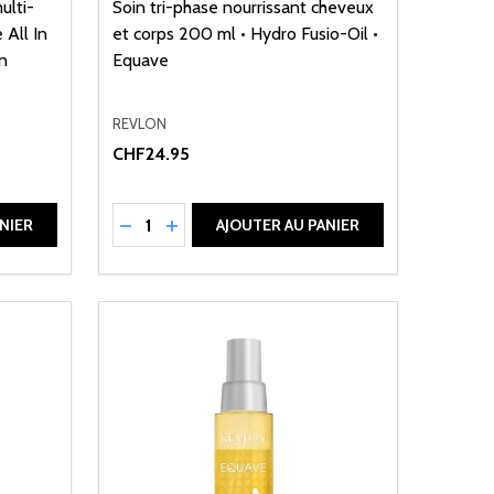
ulti-
Soin tri-phase nourrissant cheveux
 All In
et corps 200 ml • Hydro Fusio-Oil •
n
Equave
REVLON
CHF24.95
Quantité:
DE UNDEFINED
ANTITÉ DE UNDEFINED
RÉDUIRE LA QUANTITÉ DE UNDEFINED
AUGMENTER LA QUANTITÉ DE UNDEFI
NIER
AJOUTER AU PANIER