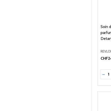
Soin 
parfu
Detan
REVLO
CHF2
Quant
RÉD