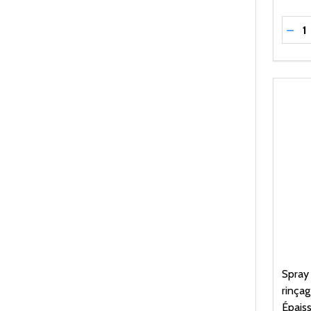
Quant
RÉD
Spray 
rinçag
Épais