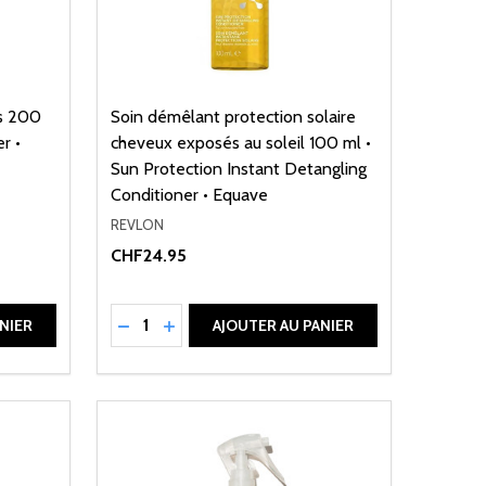
s 200
Soin démêlant protection solaire
r •
cheveux exposés au soleil 100 ml •
Sun Protection Instant Detangling
Conditioner • Equave
REVLON
CHF24.95
Quantité:
DE UNDEFINED
ANTITÉ DE UNDEFINED
RÉDUIRE LA QUANTITÉ DE UNDEFINED
AUGMENTER LA QUANTITÉ DE UNDEFI
NIER
AJOUTER AU PANIER