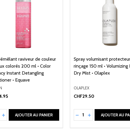
démêlant raviveur de couleur
Spray volumisant protecteur
ux colorés 200 ml • Color
rinçage 150 ml • Volumizing
ncy Instant Detangling
Dry Mist • Olaplex
tioner • Equave
N
OLAPLEX
4.95
CHF29.50
ité:
Quantité:
UIRE LA QUANTITÉ DE UNDEFINED
AUGMENTER LA QUANTITÉ DE UNDEFINED
RÉDUIRE LA QUANTITÉ 
AUGMENTER LA QU
AJOUTER AU PANIER
AJOUTER AU PA