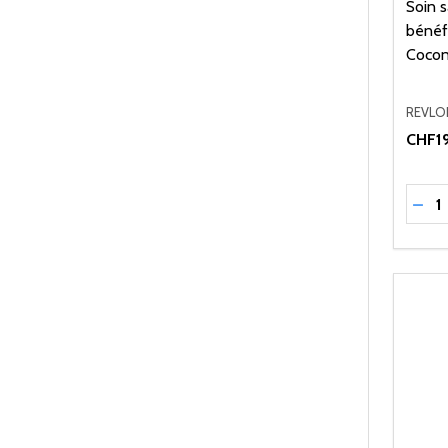
Soin s
bénéf
Cocon
REVLO
CHF19
Quant
RÉD