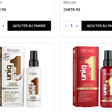
N
REVLON
.95
CHF19.95
ité:
Quantité:
UIRE LA QUANTITÉ DE UNDEFINED
AUGMENTER LA QUANTITÉ DE UNDEFINED
RÉDUIRE LA QUANTITÉ 
AUGMENTER LA QU
AJOUTER AU PANIER
AJOUTER AU PA