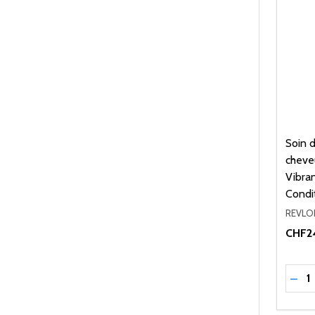
Soin 
cheve
Vibra
Condi
REVLO
CHF2
Quant
RÉD