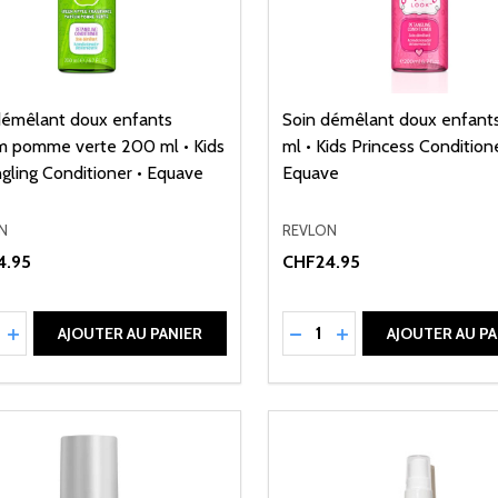
démêlant doux enfants
Soin démêlant doux enfant
m pomme verte 200 ml • Kids
ml • Kids Princess Conditione
gling Conditioner • Equave
Equave
N
REVLON
4.95
CHF24.95
ité:
Quantité:
UIRE LA QUANTITÉ DE UNDEFINED
AUGMENTER LA QUANTITÉ DE UNDEFINED
RÉDUIRE LA QUANTITÉ 
AUGMENTER LA QU
AJOUTER AU PANIER
AJOUTER AU PA