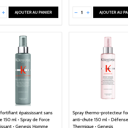
ité:
Quantité:
UIRE LA QUANTITÉ DE UNDEFINED
AUGMENTER LA QUANTITÉ DE UNDEFINED
RÉDUIRE LA QUANTITÉ 
AUGMENTER LA QU
AJOUTER AU PANIER
AJOUTER AU PA
fortifiant épaississant sans
Spray thermo-protecteur for
e 150 ml • Spray de Force
anti-chute 150 ml • Défens
sissant • Genesis Homme
Thermique • Genesis