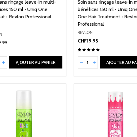
ans rinçage leave-in multi-
Soin sans rinçage leave-in m
ices 150 ml • Uniq One
bénéfices 150 ml • Uniq One
ut • Revlon Professional
One Hair Treatment • Revlo
Professional
REVLON
N
CHF19.95
.95
ité:
Quantité:
UIRE LA QUANTITÉ DE UNDEFINED
AUGMENTER LA QUANTITÉ DE UNDEFINED
RÉDUIRE LA QUANTITÉ 
AUGMENTER LA QU
AJOUTER AU PANIER
AJOUTER AU PA