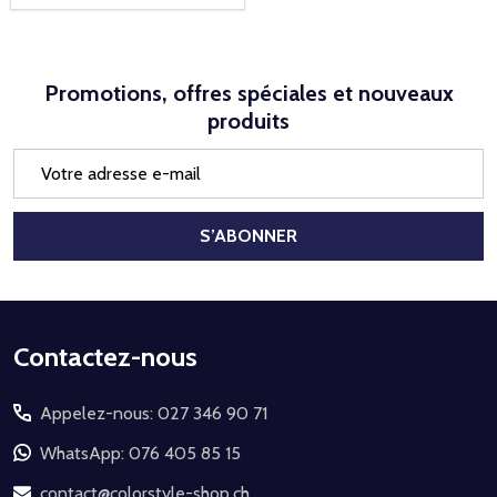
Promotions, offres spéciales et nouveaux
produits
Adresse
e-
mail
S’ABONNER
Début
Contactez-nous
du
Appelez-nous: 027 346 90 71
pied
de
WhatsApp: 076 405 85 15
page
contact@colorstyle-shop.ch