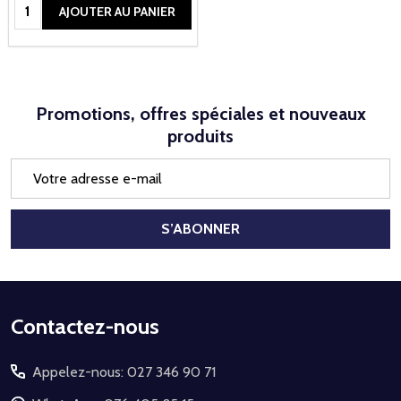
Quantité:
AJOUTER AU PANIER
Promotions, offres spéciales et nouveaux
produits
Adresse
e-
mail
S’ABONNER
Début
Contactez-nous
du
Appelez-nous: 027 346 90 71
pied