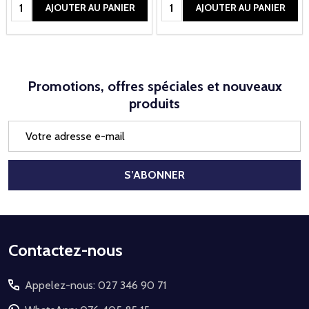
Quantité:
Quantité:
AJOUTER AU PANIER
AJOUTER AU PANIER
Promotions, offres spéciales et nouveaux
produits
Adresse
e-
mail
S’ABONNER
Début
Contactez-nous
du
Appelez-nous: 027 346 90 71
pied