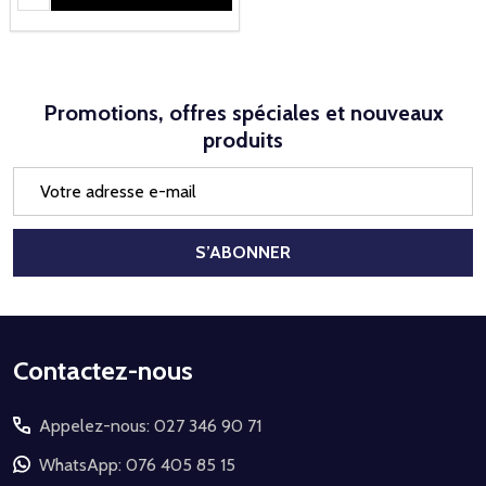
Promotions, offres spéciales et nouveaux
produits
Adresse
e-
mail
S’ABONNER
Début
Contactez-nous
du
Appelez-nous: 027 346 90 71
pied
de
WhatsApp: 076 405 85 15