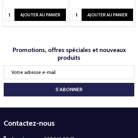
Quantité:
Quantité:
AJOUTER AU PANIER
AJOUTER AU PANIER
Promotions, offres spéciales et nouveaux
produits
Adresse
e-
mail
S’ABONNER
Début
Contactez-nous
du