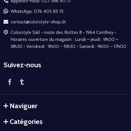
Appelez-nous: 027 346 90 71
pied
de
WhatsApp: 076 405 85 15
page
contact@colorstyle-shop.ch
Colorstyle Sàrl • route des Rottes 8 • 1964 Conthey •
Horaires ouverture du magasin : Lundi – jeudi : 9h00 –
18h30 • Vendredi : 9h00 - 19h30 • Samedi : 9h00 – 17h00
Suivez-nous
Naviguer
Catégories