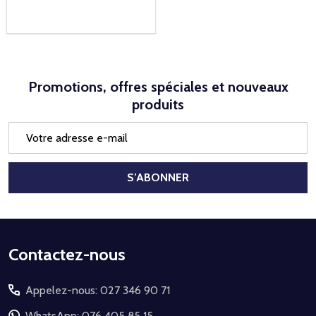
Promotions, offres spéciales et nouveaux
produits
Adresse
e-
mail
S’ABONNER
Début
Contactez-nous
du
Appelez-nous: 027 346 90 71
pied
WhatsApp: 076 405 85 15