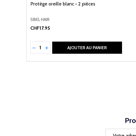
Protège oreille blanc • 2 pièces
SIBEL HAIR
CHF17.95
Quantité:
RÉDUIRE LA QUANTITÉ DE UNDEFINED
AUGMENTER LA QUANTITÉ DE UNDEFI
AJOUTER AU PANIER
Pro
Adresse