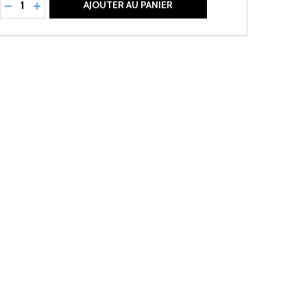
RÉDUIRE LA QUANTITÉ DE UNDEFINED
AUGMENTER LA QUANTITÉ DE UNDEFINED
AJOUTER AU PANIER