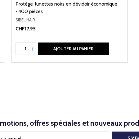
Protège-lunettes noirs en dévidoir économique
• 400 pièces
SIBEL HAIR
CHF17.95
Quantité:
NED
RÉDUIRE LA QUANTITÉ DE UNDEFINED
AUGMENTER LA QUANTITÉ DE UNDEFINED
AJOUTER AU PANIER
motions, offres spéciales et nouveaux prod
S’A