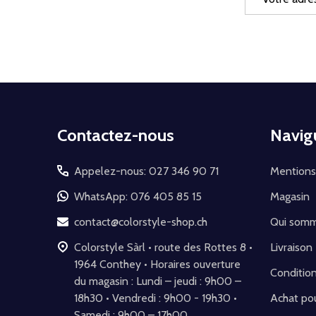
e-
mail
Début
Contactez-nous
Navig
du
pied
Appelez-nous: 027 346 90 71
Mentions
de
WhatsApp: 076 405 85 15
Magasin
page
contact@colorstyle-shop.ch
Qui som
Colorstyle Sàrl • route des Rottes 8 •
Livraison
1964 Conthey • Horaires ouverture
Conditio
du magasin : Lundi – jeudi : 9h00 –
18h30 • Vendredi : 9h00 - 19h30 •
Achat pou
Samedi : 9h00 – 17h00