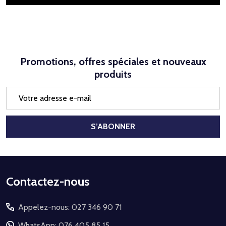
Promotions, offres spéciales et nouveaux
produits
Adresse
e-
mail
S’ABONNER
Début
Contactez-nous
du
Appelez-nous: 027 346 90 71
pied
WhatsApp: 076 405 85 15