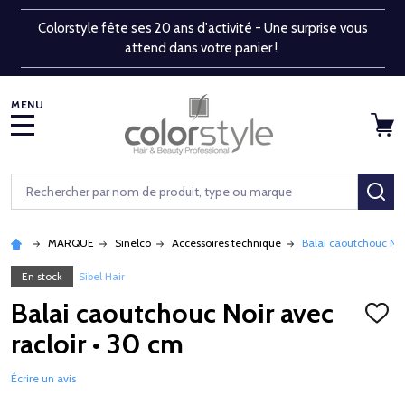
Colorstyle fête ses 20 ans d'activité - Une surprise vous
attend dans votre panier !
MENU
Rechercher
RE
MARQUE
Sinelco
Accessoires technique
Balai caoutchouc Noi
En stock
Sibel Hair
Balai caoutchouc Noir avec
AJOU
À
racloir • 30 cm
LA
LISTE
D'ENV
Écrire un avis