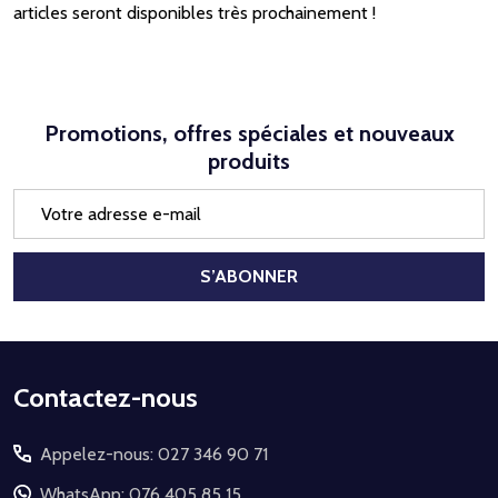
articles seront disponibles très prochainement !
Promotions, offres spéciales et nouveaux
produits
Adresse
e-
mail
S’ABONNER
Début
Contactez-nous
du
Appelez-nous: 027 346 90 71
pied
de
WhatsApp: 076 405 85 15