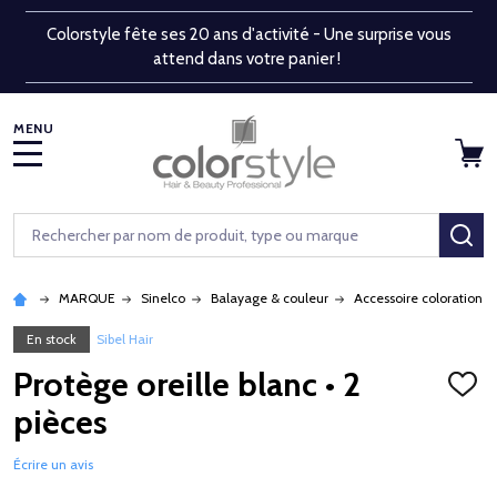
Colorstyle fête ses 20 ans d'activité - Une surprise vous
attend dans votre panier !
MENU
Rechercher
RE
MARQUE
Sinelco
Balayage & couleur
Accessoire coloration 
En stock
Sibel Hair
Protège oreille blanc • 2
AJOU
À
pièces
LA
LISTE
D'ENV
Écrire un avis