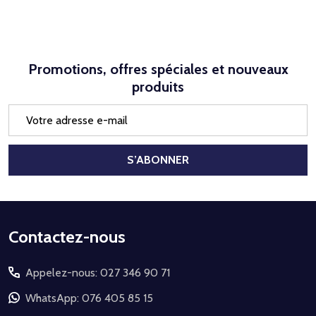
Promotions, offres spéciales et nouveaux
produits
Adresse
e-
mail
S’ABONNER
Début
Contactez-nous
du
Appelez-nous: 027 346 90 71
pied
de
WhatsApp: 076 405 85 15