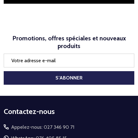
Promotions, offres spéciales et nouveaux
produits
Adresse
e-
mail
S’ABONNER
Début
Contactez-nous
du
Appelez-nous: 027 346 90 71
pied