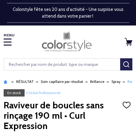
Colorstyle fête ses 20 ans d'activité - Une surprise vous
attend dans votre panier !
MENU
Rechercher
RE
RÉSULTAT
Soin capillaire par résultat
Brillance
Spray
Raviv
En stock
L'Oréal Professionnel
Raviveur de boucles sans
AJOU
À
rinçage 190 ml • Curl
LA
LISTE
Expression
D'ENV