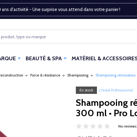
 ans d'activité - Une surprise vous attend dans votre panier !
ARQUE
BEAUTÉ & SPA
MATÉRIEL & ACCESSOIRE
Reconstruction
Force & résistance
Shampooing
Shampooing rénovateur d
En stock
L'Oréal Professionnel
Shampooing ré
300 ml • Pro L
No reviews