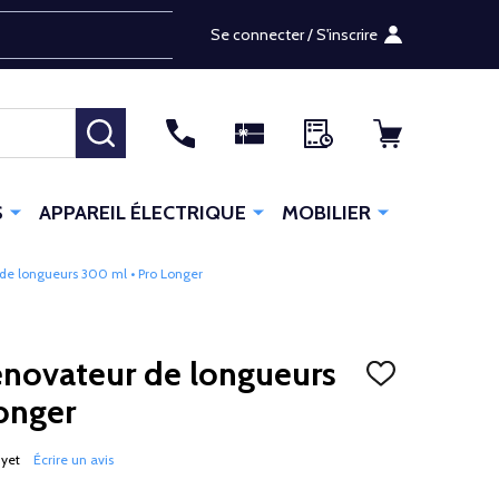
Se connecter / S'inscrire
RECHERCHER
S
APPAREIL ÉLECTRIQUE
MOBILIER
e longueurs 300 ml • Pro Longer
novateur de longueurs
AJOUTER
À
onger
LA
LISTE
D'ENVIES
 yet
Écrire un avis