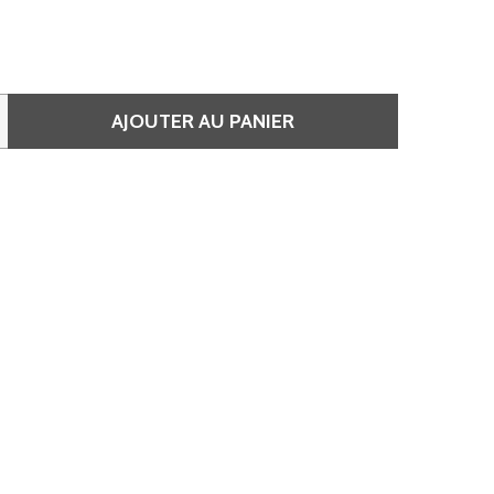
AJOUTER AU PANIER
DE SHAMPOOING RÉNOVATEUR DE LONGUEURS 300 ML • PR
 QUANTITÉ DE SHAMPOOING RÉNOVATEUR DE LONGUEURS 