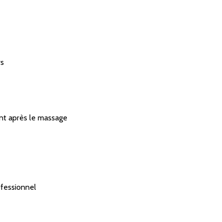
rs
nt après le massage
ofessionnel