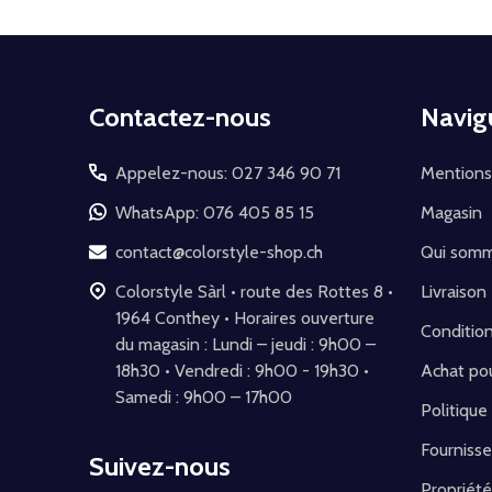
Début
Contactez-nous
Navig
du
pied
Appelez-nous: 027 346 90 71
Mentions
de
WhatsApp: 076 405 85 15
Magasin
page
contact@colorstyle-shop.ch
Qui som
Colorstyle Sàrl • route des Rottes 8 •
Livraison
1964 Conthey • Horaires ouverture
Conditio
du magasin : Lundi – jeudi : 9h00 –
18h30 • Vendredi : 9h00 - 19h30 •
Achat pou
Samedi : 9h00 – 17h00
Politique
Fournisse
Suivez-nous
Propriété