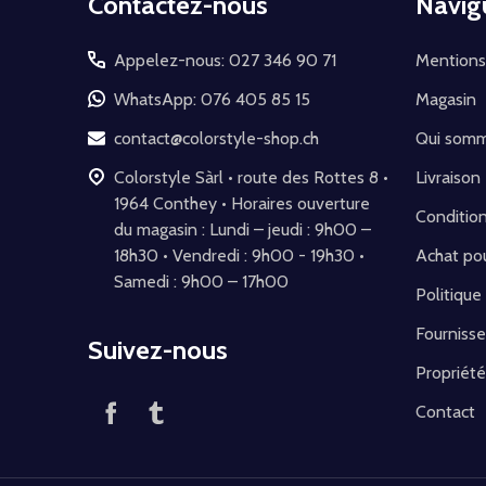
Contactez-nous
Navig
du
pied
Appelez-nous: 027 346 90 71
Mentions
de
WhatsApp: 076 405 85 15
Magasin
page
contact@colorstyle-shop.ch
Qui som
Colorstyle Sàrl • route des Rottes 8 •
Livraison
1964 Conthey • Horaires ouverture
Conditio
du magasin : Lundi – jeudi : 9h00 –
18h30 • Vendredi : 9h00 - 19h30 •
Achat pou
Samedi : 9h00 – 17h00
Politique
Fournisse
Suivez-nous
Propriété
Contact