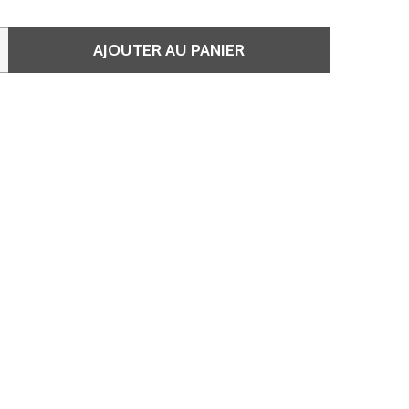
AJOUTER AU PANIER
E 6/ BLOND FONCÉ • KOLESTON XPRESS
QUANTITÉ DE 6/ BLOND FONCÉ • KOLESTON XPRESS