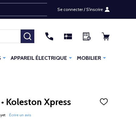
Se connecter / S'inscrire
RECHERCHER
S
APPAREIL ÉLECTRIQUE
MOBILIER
 • Koleston Xpress
AJOUTER
À
LA
 yet
Écrire un avis
LISTE
D'ENVIES