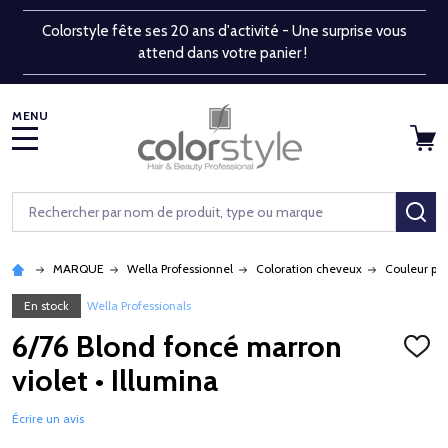
Colorstyle fête ses 20 ans d'activité - Une surprise vous
attend dans votre panier !
MENU
Rechercher
RE
MARQUE
Wella Professionnel
Coloration cheveux
Couleur pe
En stock
Wella Professionals
6/76 Blond foncé marron
AJOU
À
violet • Illumina
LA
LISTE
D'ENV
Écrire un avis