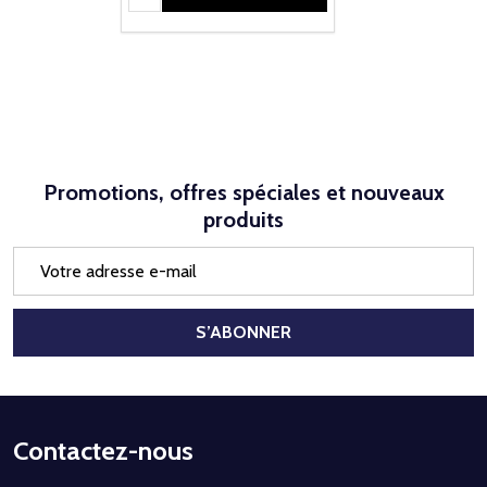
Promotions, offres spéciales et nouveaux
produits
Adresse
e-
mail
S’ABONNER
Début
Contactez-nous
du