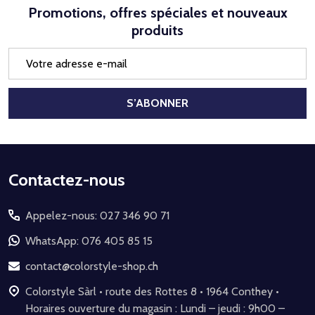
Promotions, offres spéciales et nouveaux
produits
Adresse
e-
mail
S’ABONNER
Début
Contactez-nous
du
Appelez-nous: 027 346 90 71
pied
de
WhatsApp: 076 405 85 15
page
contact@colorstyle-shop.ch
Colorstyle Sàrl • route des Rottes 8 • 1964 Conthey •
Horaires ouverture du magasin : Lundi – jeudi : 9h00 –