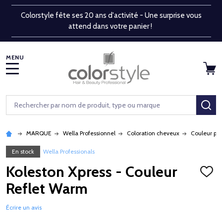
Colorstyle fête ses 20 ans d'activité - Une surprise vous
attend dans votre panier !
MENU
Rechercher
RE
MARQUE
Wella Professionnel
Coloration cheveux
Couleur pe
En stock
Wella Professionals
Koleston Xpress - Couleur
AJOU
À
Reflet Warm
LA
LISTE
D'ENV
Écrire un avis