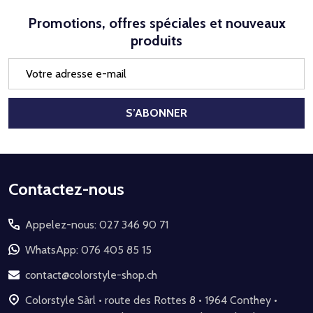
Promotions, offres spéciales et nouveaux
produits
Adresse
e-
mail
S’ABONNER
Début
Contactez-nous
du
Appelez-nous: 027 346 90 71
pied
de
WhatsApp: 076 405 85 15
page
contact@colorstyle-shop.ch
Colorstyle Sàrl • route des Rottes 8 • 1964 Conthey •