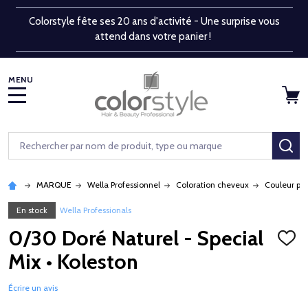
Colorstyle fête ses 20 ans d'activité - Une surprise vous
attend dans votre panier !
MENU
Rechercher
RE
MARQUE
Wella Professionnel
Coloration cheveux
Couleur pe
En stock
Wella Professionals
0/30 Doré Naturel - Special
AJOU
À
Mix • Koleston
LA
LISTE
D'ENV
Écrire un avis