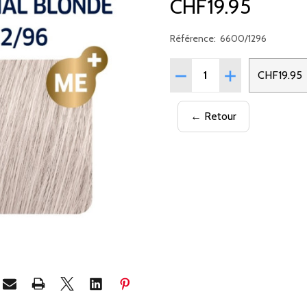
CHF19.95
Référence:
6600/1296
Quantité:
RÉDUIRE LA QUANTITÉ DE
AUGMENTER LA 
CHF19.95
← Retour