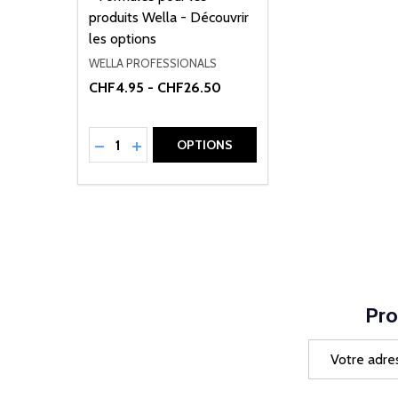
produits Wella - Découvrir
les options
WELLA PROFESSIONALS
CHF4.95 - CHF26.50
Quantité:
RÉDUIRE LA QUANTITÉ DE UNDEFINED
AUGMENTER LA QUANTITÉ DE UNDEFI
OPTIONS
Pro
Adresse
e-
mail