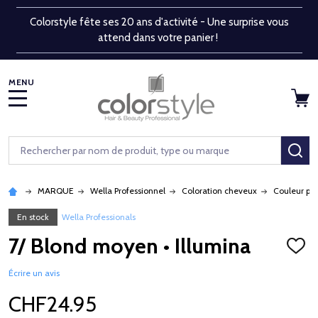
Colorstyle fête ses 20 ans d'activité - Une surprise vous
attend dans votre panier !
MENU
Rechercher
RE
MARQUE
Wella Professionnel
Coloration cheveux
Couleur pe
En stock
Wella Professionals
7/ Blond moyen • Illumina
AJOU
À
LA
Écrire un avis
LISTE
D'ENV
CHF24.95