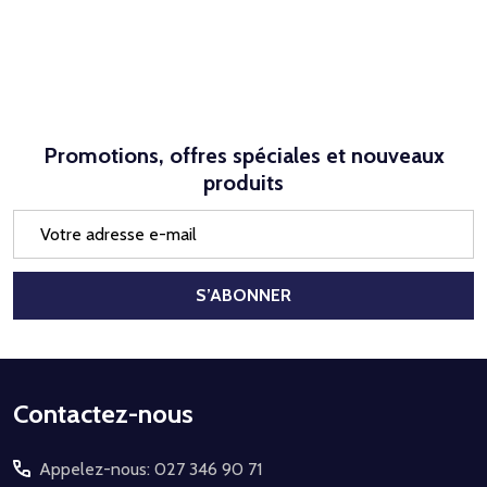
Promotions, offres spéciales et nouveaux
produits
Adresse
e-
mail
S’ABONNER
Début
Contactez-nous
du
Appelez-nous: 027 346 90 71
pied