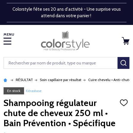
Colorstyle fête ses 20 ans d'activité - Une surprise vous
attend dans votre panier !
MENU
Rechercher
RE
RÉSULTAT
Soin capillaire par résultat
Cuire chevelu • Anti-chute
En stock
Kérastase
Shampooing régulateur
AJOU
À
chute de cheveux 250 ml •
LA
LISTE
Bain Prévention • Spécifique
D'ENV