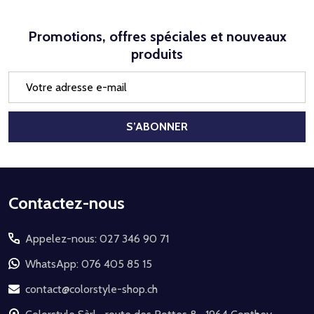
Promotions, offres spéciales et nouveaux
produits
Adresse
e-
mail
S’ABONNER
Début
Contactez-nous
du
Appelez-nous: 027 346 90 71
pied
de
WhatsApp: 076 405 85 15
page
contact@colorstyle-shop.ch