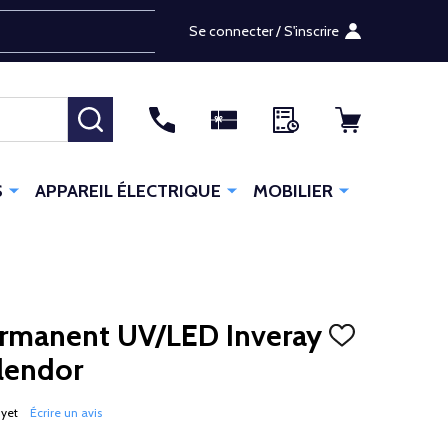
Se connecter / S'inscrire
RECHERCHER
S
APPAREIL ÉLECTRIQUE
MOBILIER
ermanent UV/LED Inveray
AJOUTER
À
lendor
LA
LISTE
D'ENVIES
 yet
Écrire un avis