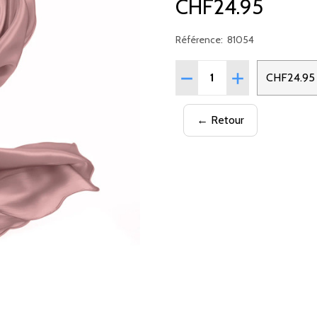
CHF24.95
Référence:
81054
Quantité:
RÉDUIRE LA QUANTITÉ DE
AUGMENTER LA 
CHF24.95
← Retour