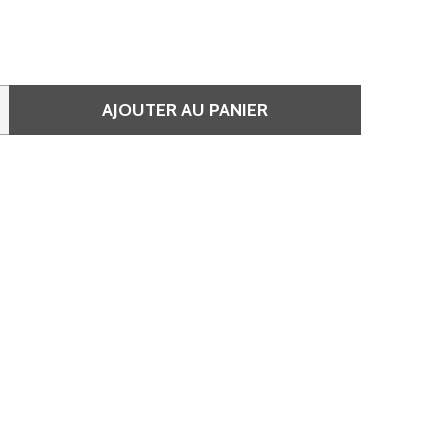
AJOUTER AU PANIER
 VERNIS SEMI-PERMANENT UV/LED INVERAY 10 ML • 054 S
QUANTITÉ DE VERNIS SEMI-PERMANENT UV/LED INVERAY 1