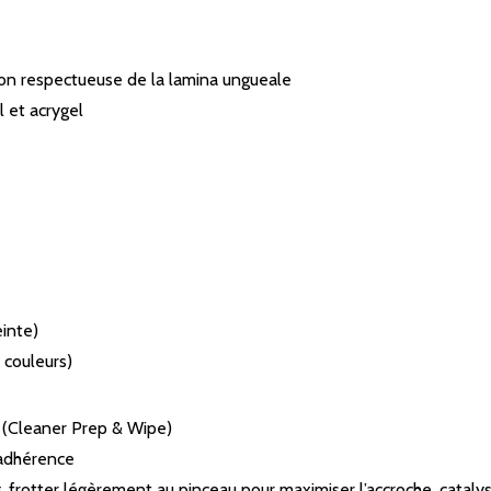
ion respectueuse de la lamina ungueale
 et acrygel
inte)
 couleurs)
ge (Cleaner Prep & Wipe)
’adhérence
 frotter légèrement au pinceau pour maximiser l’accroche, cataly