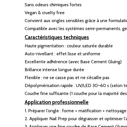
Sans odeurs chimiques fortes
Vegan & cruelty free
Convient aux ongles sensibles grâce à une formulat
Compatible avec les systèmes semi-permanents, gel
Caractéristiques techniques
Haute pigmentation : couleur saturée durable
Auto-nivellant : effet lisse et uniforme
Excellente adhérence (avec Base Cement Gluing)
Brillance intense longue durée
Flexible : ne se casse pas et ne s’écaille pas
Dépolymérisation rapide : UV/LED 30–60 s (selon te
Couche fine suffisante (1 couche pour la majorité des
Application professionnelle
1. Préparer l’ongle : forme + matification + nettoya
2. Appliquer Nail Prep pour dégraisser et optimiser l
3. Appliquer une fine couche de Base Cement Gluing,