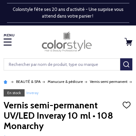
Colorstyle fête ses 20 ans d'activité - Une surprise vous
attend dans votre panier !
MENU
Rechercher
RE
BEAUTÉ & SPA
Manucure & pédicure
Vernis semi permanent
En stock
Inveray
Vernis semi-permanent
AJOU
À
UV/LED Inveray 10 ml • 108
LA
LISTE
Monarchy
D'ENV