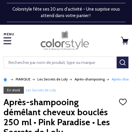
Colorstyle fête ses 20 ans d'activité - Une surprise vous
attend dans votre panier !
MENU
Rechercher
RE
MARQUE
Les Secrets de Loly
Après-shampooing
Après-shampo
En stock
Les Secrets de Loly
Après-shampooing
AJOU
À
démêlant cheveux bouclés
LA
LISTE
250 ml • Pink Paradise • Les
D'ENV