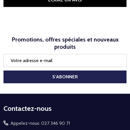
Promotions, offres spéciales et nouveaux
produits
Adresse
e-
mail
S’ABONNER
Début
Contactez-nous
du
Appelez-nous: 027 346 90 71
pied