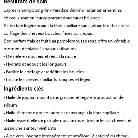
Résultats de soin
L’après-shampooing Pink Paradise démêle instantanément les
cheveux tout en leur apportant douceur et brillance.
Sa texture légère nourrit la fibre capillaire sans l’alourdir et facilite le
coiffage des cheveux bouclés, frisés ou crépus.
Son parfum frais et fruité au pamplemousse rose offre un véritable
moment de plaisir à chaque utilisation.
• Démêle en douceur et réduit la casse
• Hydrate et adoucit les longueurs
• Facilite le coiffage et redéfinit les boucles
• Laisse les cheveux brillants, souples et légers
Ingrédients clés
• Huile de jojoba : nourrit sans graisser et régule la production de
sébum
• Huile d’amande douce : adoucit et assouplit la fibre capillaire
• Huile essentielle de pamplemousse rose : tonifie le cuir chevelu et
laisse une senteur vivifiante
• Aloe vera : hydrate intensément et améliore l’élasticité du cheveu