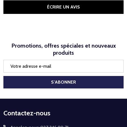
ÉCRIRE UN AVIS
Promotions, offres spéciales et nouveaux
produits
Adresse
e-
mail
S’ABONNER
Début
Contactez-nous
du