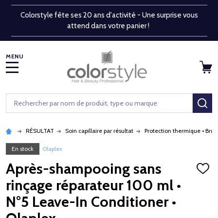
Colorstyle fête ses 20 ans d'activité - Une surprise vous
attend dans votre panier !
MENU
Rechercher
RE
RÉSULTAT
Soin capillaire par résultat
Protection thermique • Brus
En stock
Olaplex
Après-shampooing sans
AJOU
À
rinçage réparateur 100 ml •
LA
LISTE
N°5 Leave-In Conditioner •
D'ENV