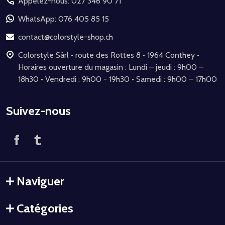
Appelez-nous: 027 346 90 71
pied
de
WhatsApp: 076 405 85 15
page
contact@colorstyle-shop.ch
Colorstyle Sàrl • route des Rottes 8 • 1964 Conthey •
Horaires ouverture du magasin : Lundi – jeudi : 9h00 –
18h30 • Vendredi : 9h00 - 19h30 • Samedi : 9h00 – 17h00
Suivez-nous
Naviguer
Catégories