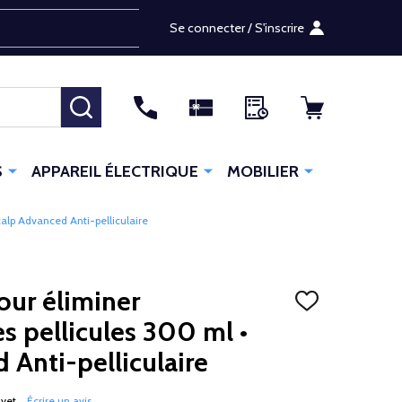
Se connecter / S'inscrire
RECHERCHER
S
APPAREIL ÉLECTRIQUE
MOBILIER
alp Advanced Anti-pelliculaire
ur éliminer
AJOUTER
À
s pellicules 300 ml •
LA
LISTE
 Anti-pelliculaire
D'ENVIES
 yet
Écrire un avis