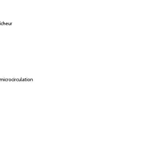
îcheur
microcirculation