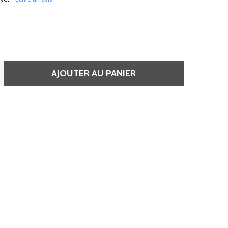
AJOUTER AU PANIER
E SHAMPOOING POUR ÉLIMINER EFFICACEMENT LES PELLICU
QUANTITÉ DE SHAMPOOING POUR ÉLIMINER EFFICACEMENT L