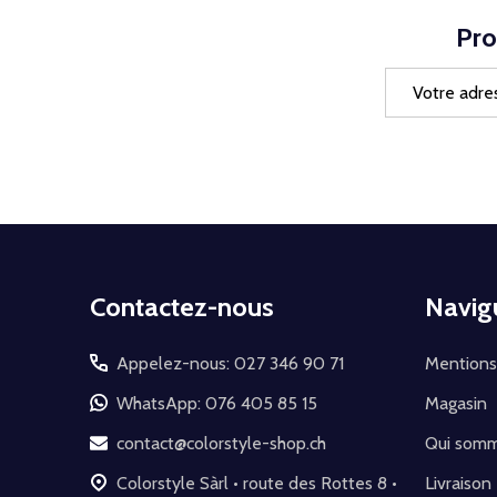
Pro
Adresse
e-
mail
Début
Contactez-nous
Navig
du
pied
Appelez-nous: 027 346 90 71
Mentions
de
WhatsApp: 076 405 85 15
Magasin
page
contact@colorstyle-shop.ch
Qui som
Colorstyle Sàrl • route des Rottes 8 •
Livraison