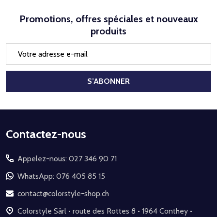
Promotions, offres spéciales et nouveaux
produits
Adresse
e-
mail
S’ABONNER
Début
Contactez-nous
du
Appelez-nous: 027 346 90 71
pied
de
WhatsApp: 076 405 85 15
page
contact@colorstyle-shop.ch
Colorstyle Sàrl • route des Rottes 8 • 1964 Conthey •