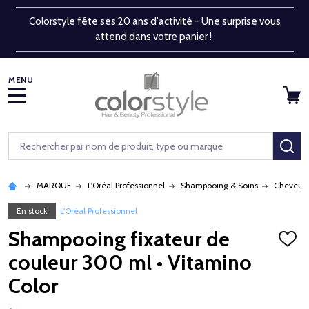
Colorstyle fête ses 20 ans d'activité - Une surprise vous
attend dans votre panier !
MENU
Rechercher
RE
MARQUE
L'Oréal Professionnel
Shampooing & Soins
Cheveux c
En stock
L'Oréal Professionnel
Shampooing fixateur de
AJOU
À
couleur 300 ml • Vitamino
LA
LISTE
Color
D'ENV