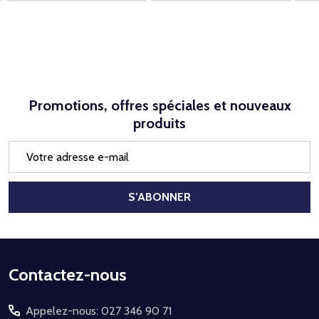
Promotions, offres spéciales et nouveaux
produits
Adresse
e-
mail
S’ABONNER
Début
Contactez-nous
du
Appelez-nous: 027 346 90 71
pied