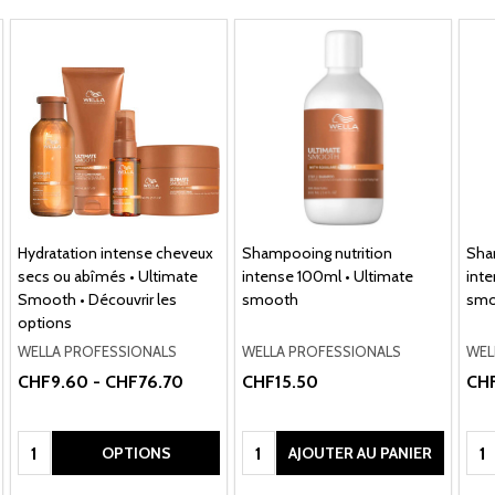
Hydratation intense cheveux
Shampooing nutrition
Sha
secs ou abîmés • Ultimate
intense 100ml • Ultimate
inte
Smooth • Découvrir les
smooth
smo
options
WELLA PROFESSIONALS
WELLA PROFESSIONALS
WEL
CHF9.60 - CHF76.70
CHF15.50
CH
Quantité:
Quantité:
Qua
OPTIONS
AJOUTER AU PANIER