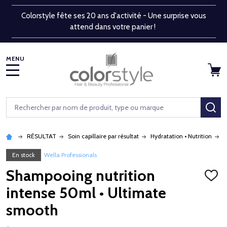
Colorstyle fête ses 20 ans d'activité - Une surprise vous
attend dans votre panier !
MENU
Rechercher
RE
RÉSULTAT
Soin capillaire par résultat
Hydratation • Nutrition
S
En stock
Wella Professionals
Shampooing nutrition
AJOU
À
intense 50ml • Ultimate
LA
LISTE
smooth
D'ENV