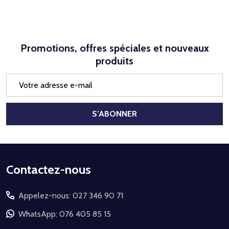
Promotions, offres spéciales et nouveaux
produits
Adresse
e-
mail
S’ABONNER
Début
Contactez-nous
du
Appelez-nous: 027 346 90 71
pied
de
WhatsApp: 076 405 85 15