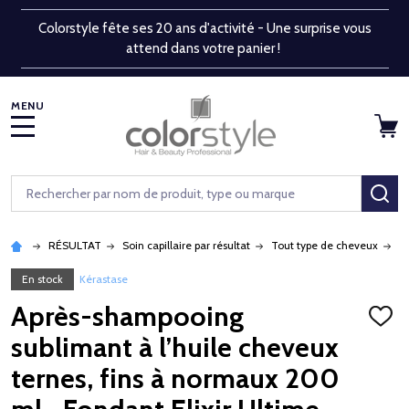
Colorstyle fête ses 20 ans d'activité - Une surprise vous
attend dans votre panier !
MENU
Rechercher
RE
RÉSULTAT
Soin capillaire par résultat
Tout type de cheveux
A
En stock
Kérastase
Après-shampooing
AJOU
À
sublimant à l’huile cheveux
LA
LISTE
ternes, fins à normaux 200
D'ENV