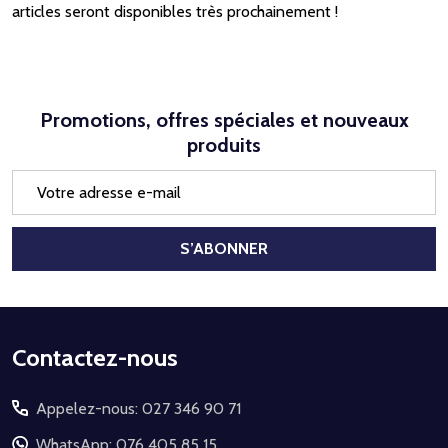
articles seront disponibles très prochainement !
Promotions, offres spéciales et nouveaux
produits
Adresse
e-
mail
S’ABONNER
Début
Contactez-nous
du
Appelez-nous: 027 346 90 71
pied
de
WhatsApp: 076 405 85 15