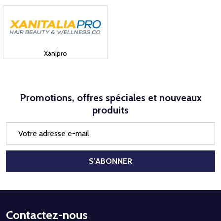
Xanipro
Promotions, offres spéciales et nouveaux
produits
Adresse
e-
mail
S’ABONNER
Début
Contactez-nous