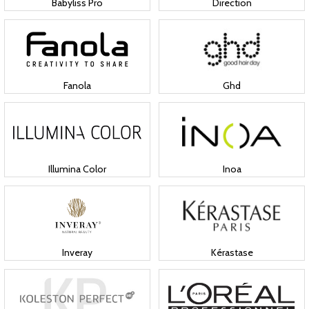
Babyliss Pro
Direction
Fanola
Ghd
Illumina Color
Inoa
Inveray
Kérastase