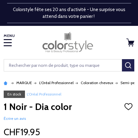
Colorstyle fête ses 20 ans d'activité - Une surprise vous
attend dans votre panier !
MENU
Rechercher
RE
MARQUE
L'Oréal Professionnel
Coloration cheveux
Semi-per
En stock
L'Oréal Professionnel
1 Noir - Dia color
AJOU
À
LA
Écrire un avis
LISTE
D'ENV
CHF19.95