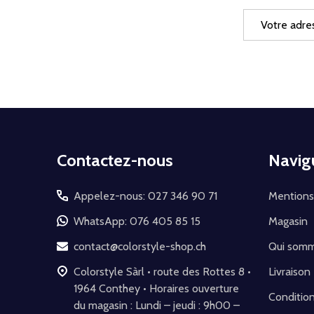
Adresse
e-
mail
Début
Contactez-nous
Navig
du
pied
Appelez-nous: 027 346 90 71
Mentions
de
WhatsApp: 076 405 85 15
Magasin
page
contact@colorstyle-shop.ch
Qui som
Colorstyle Sàrl • route des Rottes 8 •
Livraison
1964 Conthey • Horaires ouverture
Conditio
du magasin : Lundi – jeudi : 9h00 –