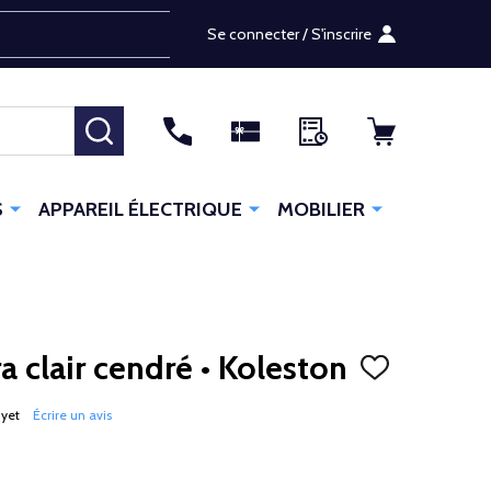
Se connecter / S'inscrire
RECHERCHER
S
APPAREIL ÉLECTRIQUE
MOBILIER
a clair cendré • Koleston
AJOUTER
À
LA
 yet
Écrire un avis
LISTE
D'ENVIES