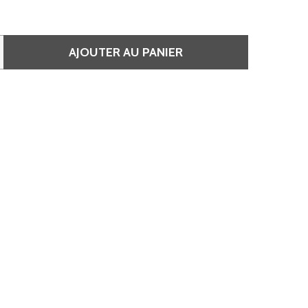
AJOUTER AU PANIER
E 10/1 BLOND EXTRA CLAIR CENDRÉ • KOLESTON
QUANTITÉ DE 10/1 BLOND EXTRA CLAIR CENDRÉ • KOLEST