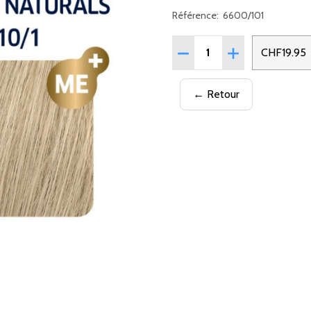
Référence:
6600/101
Quantité:
RÉDUIRE LA QUANTITÉ D
AUGMENTER LA 
CHF19.95
← Retour