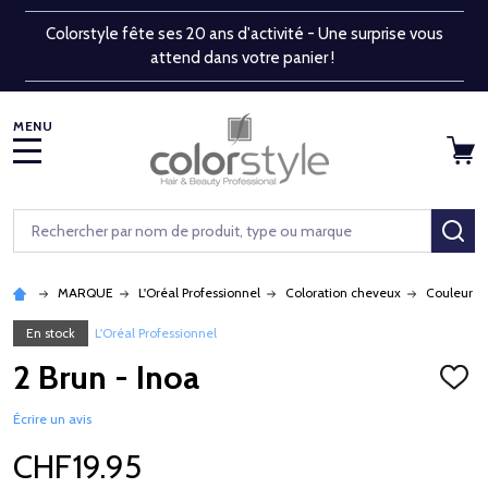
Colorstyle fête ses 20 ans d'activité - Une surprise vous
attend dans votre panier !
MENU
Rechercher
RE
MARQUE
L'Oréal Professionnel
Coloration cheveux
Couleur p
En stock
L'Oréal Professionnel
2 Brun - Inoa
AJOU
À
LA
Écrire un avis
LISTE
D'ENV
CHF19.95