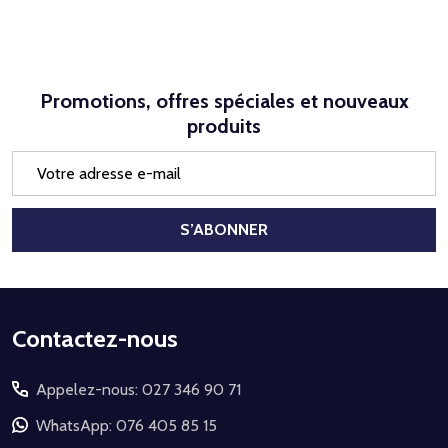
Promotions, offres spéciales et nouveaux
produits
Adresse
e-
mail
S’ABONNER
Début
Contactez-nous
du
Appelez-nous: 027 346 90 71
pied
de
WhatsApp: 076 405 85 15