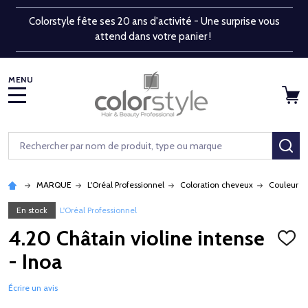
Colorstyle fête ses 20 ans d'activité - Une surprise vous
attend dans votre panier !
MENU
Rechercher
RE
MARQUE
L'Oréal Professionnel
Coloration cheveux
Couleur p
En stock
L'Oréal Professionnel
4.20 Châtain violine intense
AJOU
À
- Inoa
LA
LISTE
D'ENV
Écrire un avis