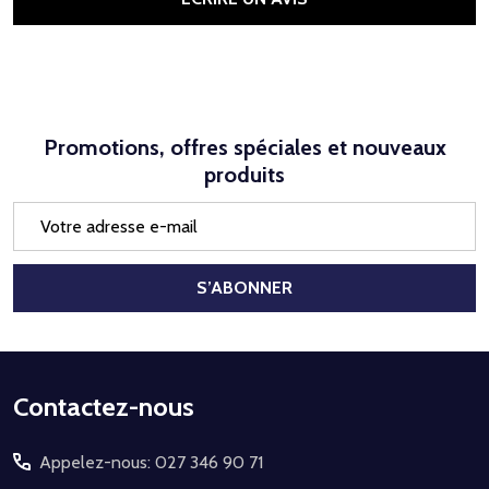
Promotions, offres spéciales et nouveaux
produits
Adresse
e-
mail
S’ABONNER
Début
Contactez-nous
du
Appelez-nous: 027 346 90 71
pied