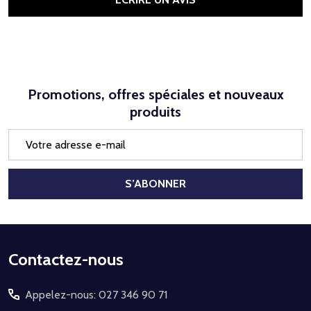
Promotions, offres spéciales et nouveaux
produits
Adresse
e-
mail
S’ABONNER
Début
Contactez-nous
du
Appelez-nous: 027 346 90 71
pied