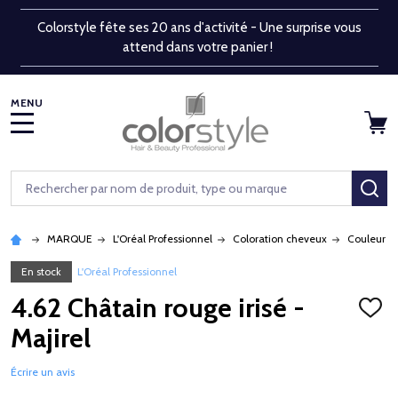
Colorstyle fête ses 20 ans d'activité - Une surprise vous
attend dans votre panier !
MENU
Rechercher
RE
MARQUE
L'Oréal Professionnel
Coloration cheveux
Couleur p
En stock
L'Oréal Professionnel
4.62 Châtain rouge irisé -
AJOU
À
Majirel
LA
LISTE
D'ENV
Écrire un avis