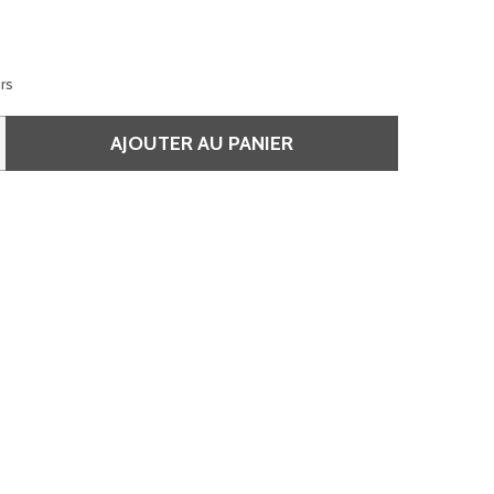
urs
AJOUTER AU PANIER
 4 CHÂTAIN NATUREL - DIALIGHT
QUANTITÉ DE 4 CHÂTAIN NATUREL - DIALIGHT