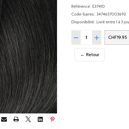
Référence:
E37410
Code-barres:
3474637003692
Disponibilité:
Livré entre 1 à 3 jo
Quantité:
RÉDUIRE LA QUANTITÉ DE
AUGMENTER LA 
CHF19.95
← Retour