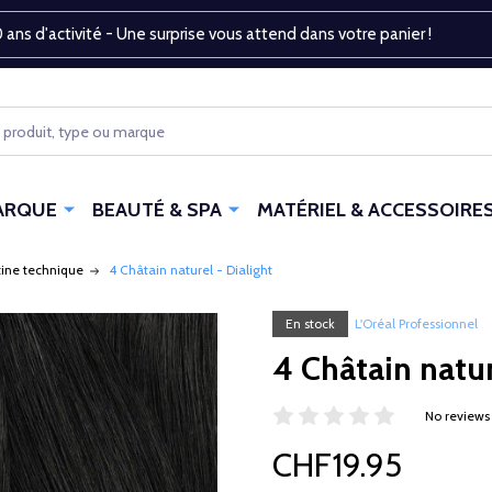
 ans d'activité - Une surprise vous attend dans votre panier !
ARQUE
BEAUTÉ & SPA
MATÉRIEL & ACCESSOIRE
tine technique
4 Châtain naturel - Dialight
En stock
L'Oréal Professionnel
4 Châtain natur
No reviews
CHF19.95