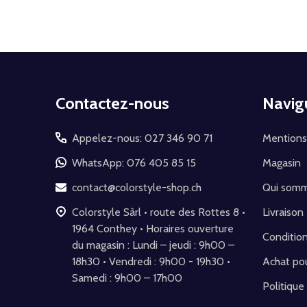
Début
Contactez-nous
Navig
du
pied
Appelez-nous: 027 346 90 71
Mentions
de
WhatsApp: 076 405 85 15
Magasin
page
contact@colorstyle-shop.ch
Qui som
Colorstyle Sàrl • route des Rottes 8 •
Livraison
1964 Conthey • Horaires ouverture
Conditio
du magasin : Lundi – jeudi : 9h00 –
18h30 • Vendredi : 9h00 - 19h30 •
Achat pou
Samedi : 9h00 – 17h00
Politique