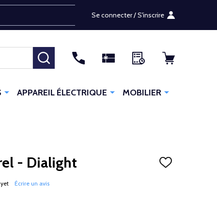
Se connecter / S'inscrire
RECHERCHER
S
APPAREIL ÉLECTRIQUE
MOBILIER
el - Dialight
AJOUTER
À
LA
 yet
Écrire un avis
LISTE
D'ENVIES