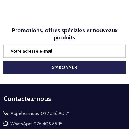
Promotions, offres spéciales et nouveaux
produits
Adresse
e-
mail
S’ABONNER
Début
Contactez-nous
du
Appelez-nous: 027 346 90 71
pied
de
WhatsApp: 076 405 85 15