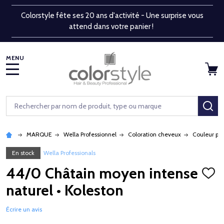
Colorstyle fête ses 20 ans d'activité - Une surprise vous
attend dans votre panier !
MENU
Rechercher
RE
MARQUE
Wella Professionnel
Coloration cheveux
Couleur pe
En stock
Wella Professionals
44/0 Châtain moyen intense
AJOU
À
naturel • Koleston
LA
LISTE
D'ENV
Écrire un avis