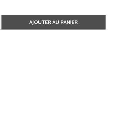
AJOUTER AU PANIER
E 5/00 CHÂTAIN CLAIR NATUREL • KOLESTON
QUANTITÉ DE 5/00 CHÂTAIN CLAIR NATUREL • KOLESTON