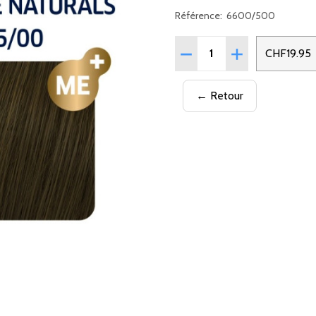
Référence:
6600/500
Quantité:
RÉDUIRE LA QUANTITÉ D
AUGMENTER LA 
CHF19.95
← Retour