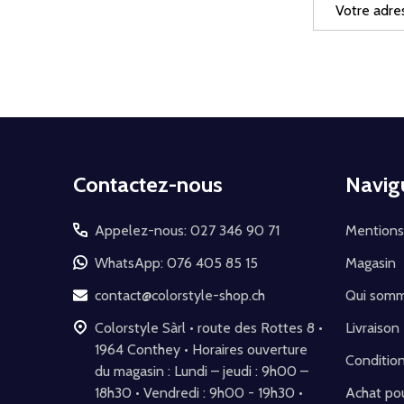
Adresse
e-
mail
Début
Contactez-nous
Navig
du
pied
Appelez-nous: 027 346 90 71
Mentions
de
WhatsApp: 076 405 85 15
Magasin
page
contact@colorstyle-shop.ch
Qui som
Colorstyle Sàrl • route des Rottes 8 •
Livraison
1964 Conthey • Horaires ouverture
Conditio
du magasin : Lundi – jeudi : 9h00 –
18h30 • Vendredi : 9h00 - 19h30 •
Achat pou