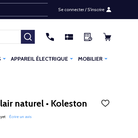
Se connecter / S'inscrire
RECHERCHER
S
APPAREIL ÉLECTRIQUE
MOBILIER
air naturel • Koleston
AJOUTER
À
LA
 yet
Écrire un avis
LISTE
D'ENVIES