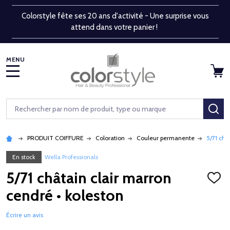
Colorstyle fête ses 20 ans d'activité - Une surprise vous
attend dans votre panier !
MENU
Rechercher
RE
PRODUIT COIFFURE
Coloration
Couleur permanente
5/71 châ
En stock
Wella Professionals
5/71 châtain clair marron
AJOU
À
cendré • koleston
LA
LISTE
D'ENV
Écrire un avis