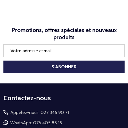
Promotions, offres spéciales et nouveaux
produits
Adresse
e-
mail
S’ABONNER
Début
Contactez-nous
du
Appelez-nous: 027 346 90 71
pied
de
WhatsApp: 076 405 85 15