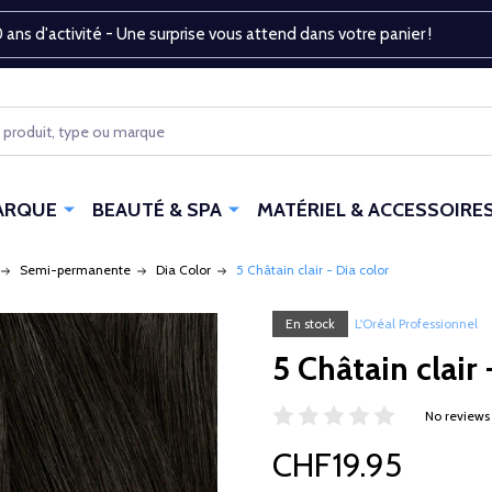
 ans d'activité - Une surprise vous attend dans votre panier !
ARQUE
BEAUTÉ & SPA
MATÉRIEL & ACCESSOIRE
Semi-permanente
Dia Color
5 Châtain clair - Dia color
En stock
L'Oréal Professionnel
5 Châtain clair 
No reviews
CHF19.95