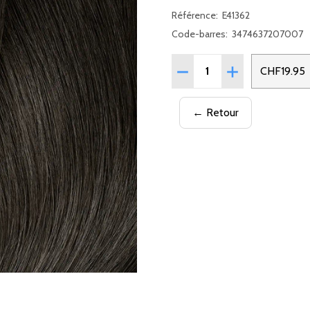
Référence:
E41362
Code-barres:
3474637207007
Quantité:
RÉDUIRE LA QUANTITÉ DE
AUGMENTER LA 
CHF19.95
← Retour