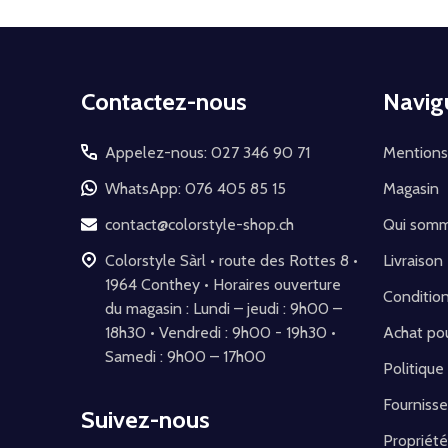
Début
Contactez-nous
Navig
du
pied
Appelez-nous: 027 346 90 71
Mentions
de
WhatsApp: 076 405 85 15
Magasin
page
contact@colorstyle-shop.ch
Qui som
Colorstyle Sàrl • route des Rottes 8 •
Livraison
1964 Conthey • Horaires ouverture
Conditio
du magasin : Lundi – jeudi : 9h00 –
18h30 • Vendredi : 9h00 - 19h30 •
Achat pou
Samedi : 9h00 – 17h00
Politique
Fournisse
Suivez-nous
Propriété