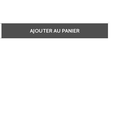
AJOUTER AU PANIER
 5 CHÂTAIN CLAIR - DIA COLOR
QUANTITÉ DE 5 CHÂTAIN CLAIR - DIA COLOR