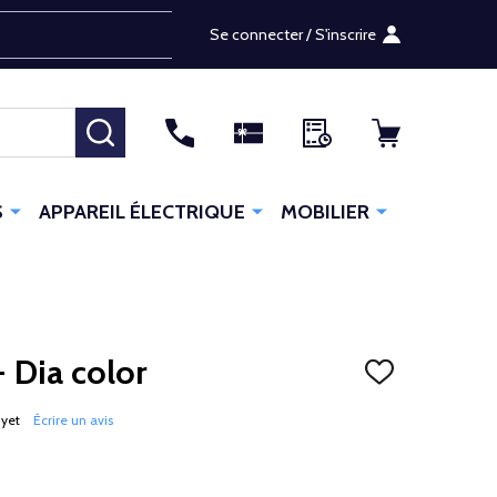
Se connecter / S'inscrire
RECHERCHER
S
APPAREIL ÉLECTRIQUE
MOBILIER
- Dia color
AJOUTER
À
LA
 yet
Écrire un avis
LISTE
D'ENVIES