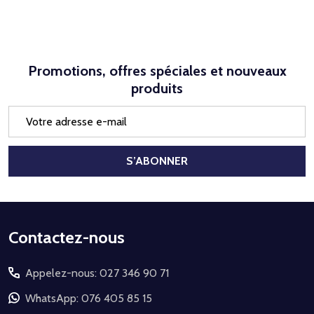
Promotions, offres spéciales et nouveaux
produits
Adresse
e-
mail
S’ABONNER
Début
Contactez-nous
du
Appelez-nous: 027 346 90 71
pied
de
WhatsApp: 076 405 85 15