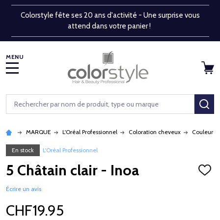
Colorstyle fête ses 20 ans d'activité - Une surprise vous
attend dans votre panier !
MENU
Rechercher
RE
MARQUE
L'Oréal Professionnel
Coloration cheveux
Couleur p
En stock
L'Oréal Professionnel
5 Châtain clair - Inoa
AJOU
À
LA
Écrire un avis
LISTE
D'ENV
CHF19.95