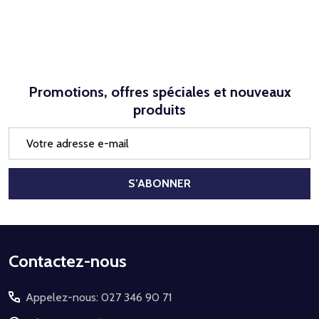
Promotions, offres spéciales et nouveaux
produits
Adresse
e-
mail
S’ABONNER
Début
Contactez-nous
du
Appelez-nous: 027 346 90 71
pied