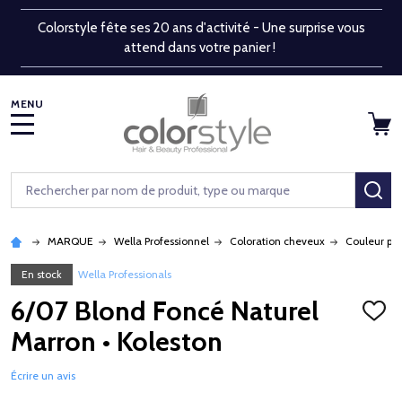
Colorstyle fête ses 20 ans d'activité - Une surprise vous
attend dans votre panier !
MENU
Rechercher
RE
MARQUE
Wella Professionnel
Coloration cheveux
Couleur pe
En stock
Wella Professionals
6/07 Blond Foncé Naturel
AJOU
À
Marron • Koleston
LA
LISTE
D'ENV
Écrire un avis