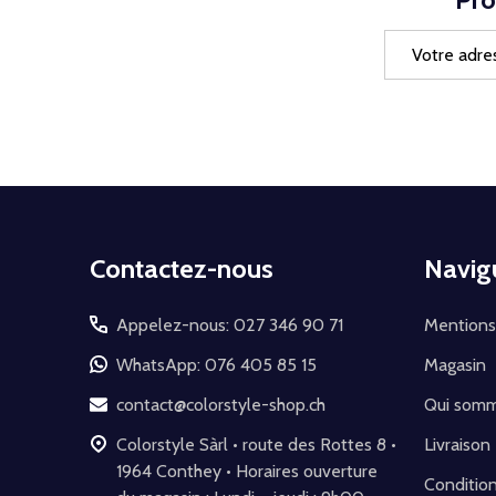
Adresse
e-
mail
Début
Contactez-nous
Navig
du
pied
Appelez-nous: 027 346 90 71
Mentions
de
WhatsApp: 076 405 85 15
Magasin
page
contact@colorstyle-shop.ch
Qui som
Colorstyle Sàrl • route des Rottes 8 •
Livraison
1964 Conthey • Horaires ouverture
Conditio