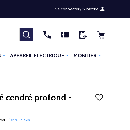
Se connecter / S'inscrire
RECHERCHER
S
APPAREIL ÉLECTRIQUE
MOBILIER
cé cendré profond -
AJOUTER
À
LA
LISTE
D'ENVIES
 yet
Écrire un avis