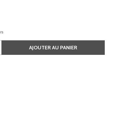
urs
AJOUTER AU PANIER
E 6.11 BLOND FONCÉ CENDRÉ PROFOND - DIALIGHT
QUANTITÉ DE 6.11 BLOND FONCÉ CENDRÉ PROFOND - DIAL