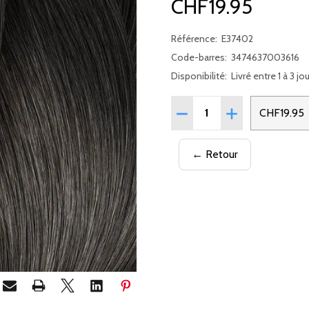
CHF19.95
Référence:
E37402
Code-barres:
3474637003616
Disponibilité:
Livré entre 1 à 3 jo
Quantité:
RÉDUIRE LA QUANTITÉ D
AUGMENTER LA 
CHF19.95
← Retour