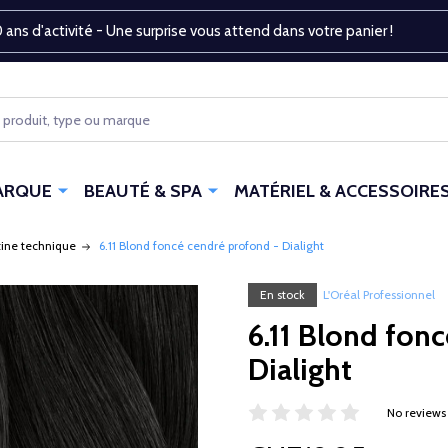
 ans d'activité - Une surprise vous attend dans votre panier !
ARQUE
BEAUTÉ & SPA
MATÉRIEL & ACCESSOIRE
tine technique
6.11 Blond foncé cendré profond - Dialight
En stock
L'Oréal Professionnel
6.11 Blond fon
Dialight
No reviews