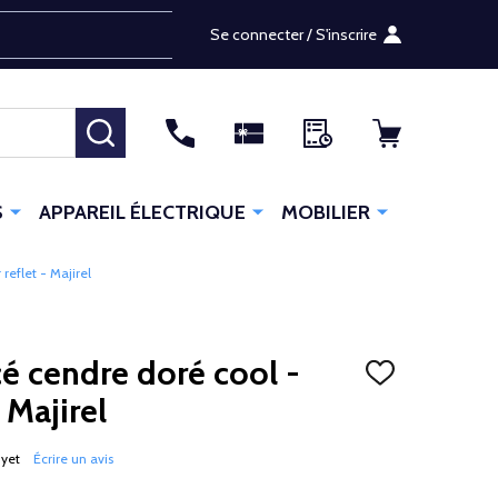
Se connecter / S'inscrire
RECHERCHER
S
APPAREIL ÉLECTRIQUE
MOBILIER
reflet - Majirel
cé cendre doré cool -
AJOUTER
À
 Majirel
LA
LISTE
D'ENVIES
 yet
Écrire un avis