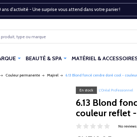
 ans d'activité - Une surprise vous attend dans votre panier !
ARQUE
BEAUTÉ & SPA
MATÉRIEL & ACCESSOIRE
Couleur permanente
Majirel
6.13 Blond foncé cendre doré cool - couleur 
En stock
L'Oréal Professionnel
6.13 Blond fon
couleur reflet -
No reviews