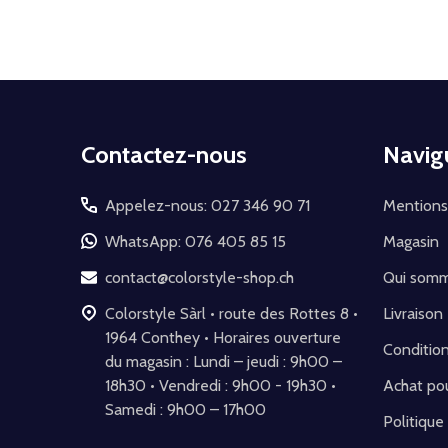
Début
Contactez-nous
Navig
du
pied
Appelez-nous: 027 346 90 71
Mentions
de
WhatsApp: 076 405 85 15
Magasin
page
contact@colorstyle-shop.ch
Qui som
Colorstyle Sàrl • route des Rottes 8 •
Livraison
1964 Conthey • Horaires ouverture
Conditio
du magasin : Lundi – jeudi : 9h00 –
18h30 • Vendredi : 9h00 - 19h30 •
Achat pou
Samedi : 9h00 – 17h00
Politique