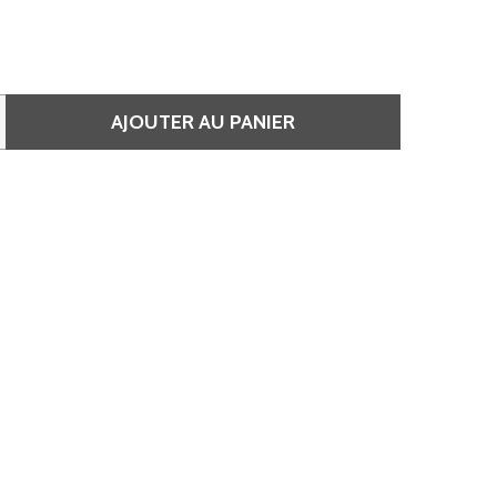
AJOUTER AU PANIER
 6.13 BLOND FONCÉ CENDRE DORÉ COOL - COULEUR REFLET
QUANTITÉ DE 6.13 BLOND FONCÉ CENDRE DORÉ COOL - COU