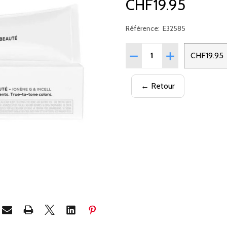
CHF19.95
Référence:
E32585
Quantité:
RÉDUIRE LA QUANTITÉ DE
AUGMENTER LA 
CHF19.95
← Retour