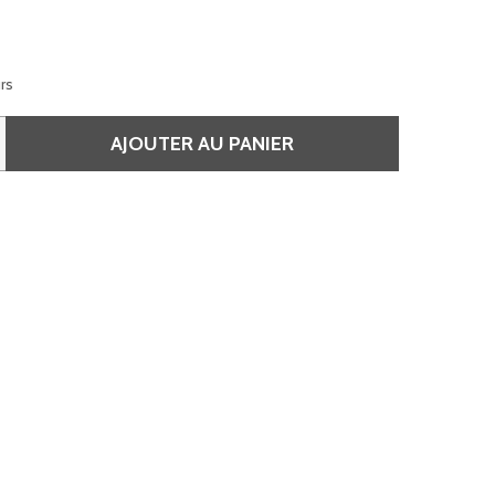
urs
AJOUTER AU PANIER
 6.23 BLOND FONCÉ IRISÉ DORÉ - INOA
QUANTITÉ DE 6.23 BLOND FONCÉ IRISÉ DORÉ - INOA