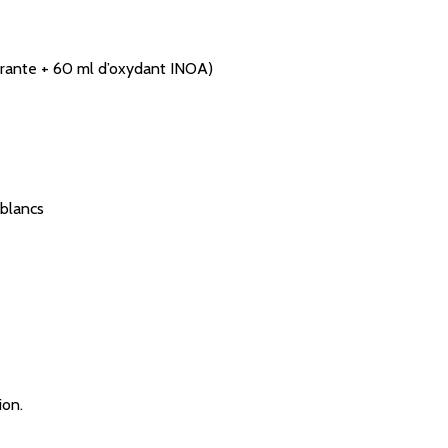
lorante + 60 ml d’oxydant INOA)
 blancs
ion.