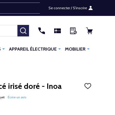
Se connecter / S'inscrire
RECHERCHER
S
APPAREIL ÉLECTRIQUE
MOBILIER
é irisé doré - Inoa
AJOUTER
À
LA
 yet
Écrire un avis
LISTE
D'ENVIES