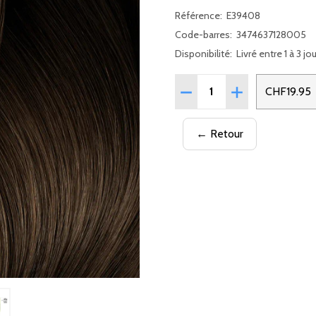
Référence:
E39408
Code-barres:
3474637128005
Disponibilité:
Livré entre 1 à 3 jo
Quantité:
RÉDUIRE LA QUANTITÉ DE
AUGMENTER LA 
CHF19.95
← Retour