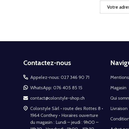
Adresse
e-
mail
Début
Contactez-nous
Navig
du
pied
Appelez-nous: 027 346 90 71
Mentions
de
WhatsApp: 076 405 85 15
Magasin
page
contact@colorstyle-shop.ch
Qui som
Colorstyle Sàrl • route des Rottes 8 •
Livraison
1964 Conthey • Horaires ouverture
Conditio
du magasin : Lundi – jeudi : 9h00 –