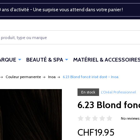
 ans d'activité - Une surprise vous attend dans votre panier !
ARQUE
BEAUTÉ & SPA
MATÉRIEL & ACCESSOIRE
Couleur permanente
Inoa
6.23 Blond foncé irisé doré - Inoa
En stock
L'Oréal Professionnel
6.23 Blond fonc
No reviews
CHF19.95