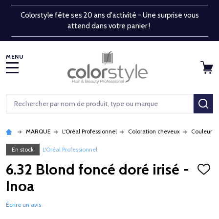
Colorstyle fête ses 20 ans d'activité - Une surprise vous
attend dans votre panier !
MENU
Rechercher
RE
MARQUE
L'Oréal Professionnel
Coloration cheveux
Couleur p
En stock
L'Oréal Professionnel
6.32 Blond foncé doré irisé -
AJOU
À
Inoa
LA
LISTE
D'ENV
Écrire un avis