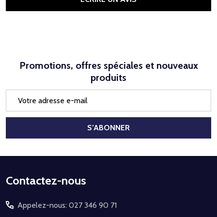
Promotions, offres spéciales et nouveaux
produits
Adresse
e-
mail
S’ABONNER
Début
Contactez-nous
du
Appelez-nous: 027 346 90 71
pied