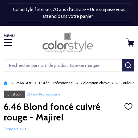
Colorstyle fête ses 20 ans d'activité - Une surprise vous
attend dans votre panier !
MENU
Rechercher
RE
MARQUE
L'Oréal Professionnel
Coloration cheveux
Couleur p
En stock
L'Oréal Professionnel
6.46 Blond foncé cuivré
AJOU
À
rouge - Majirel
LA
LISTE
D'ENV
Écrire un avis