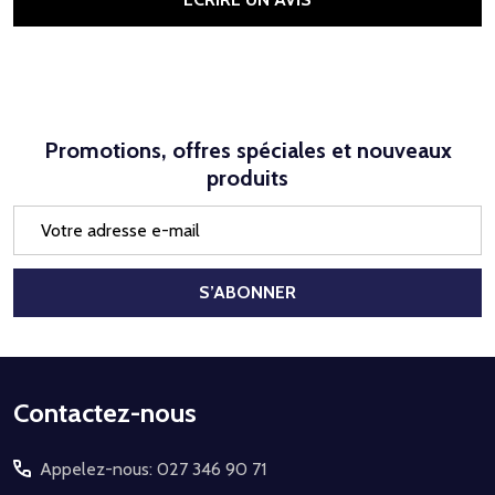
Promotions, offres spéciales et nouveaux
produits
Adresse
e-
mail
S’ABONNER
Début
Contactez-nous
du
Appelez-nous: 027 346 90 71
pied