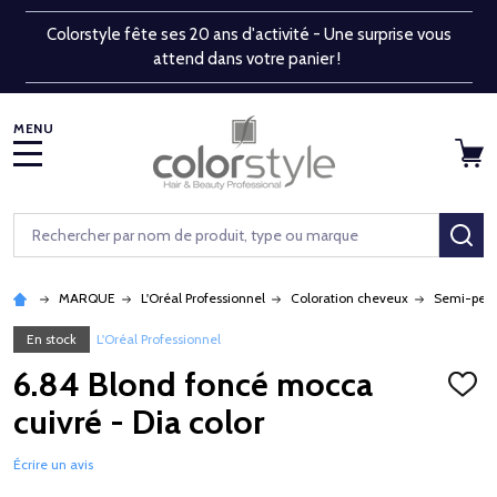
Colorstyle fête ses 20 ans d'activité - Une surprise vous
attend dans votre panier !
MENU
Rechercher
RE
MARQUE
L'Oréal Professionnel
Coloration cheveux
Semi-per
En stock
L'Oréal Professionnel
6.84 Blond foncé mocca
AJOU
À
cuivré - Dia color
LA
LISTE
D'ENV
Écrire un avis