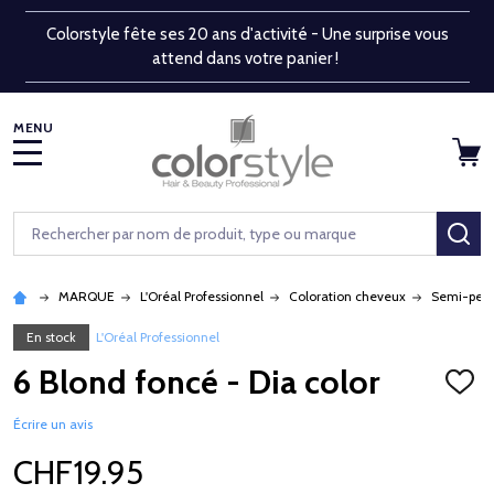
Colorstyle fête ses 20 ans d'activité - Une surprise vous
attend dans votre panier !
MENU
Rechercher
RE
MARQUE
L'Oréal Professionnel
Coloration cheveux
Semi-per
En stock
L'Oréal Professionnel
6 Blond foncé - Dia color
AJOU
À
LA
Écrire un avis
LISTE
D'ENV
CHF19.95